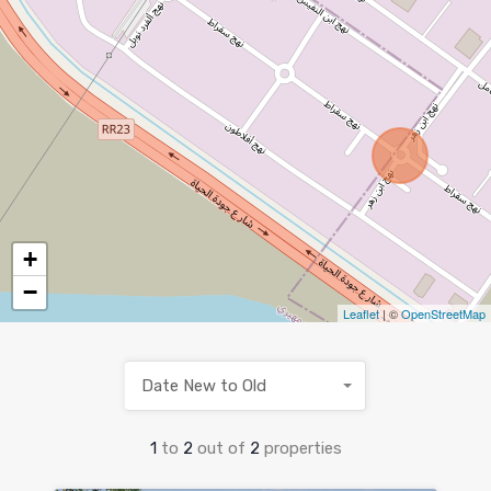
+
−
Leaflet
| ©
OpenStreetMap
Date New to Old
1
to
2
out of
2
properties