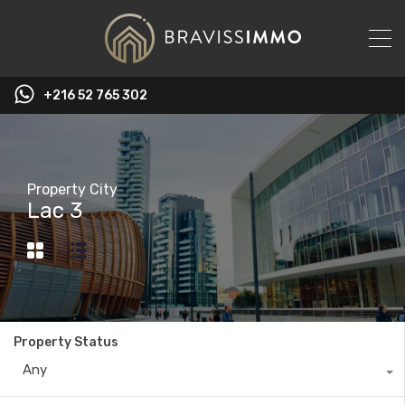
‭+216 52 765 302‬
Property City
Lac 3
Property Status
Any