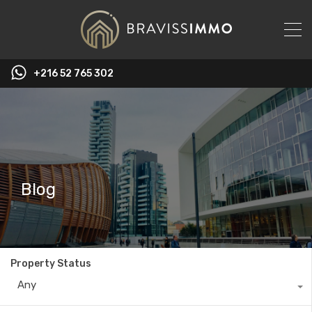
‭+216 52 765 302‬
Blog
Property Status
Any