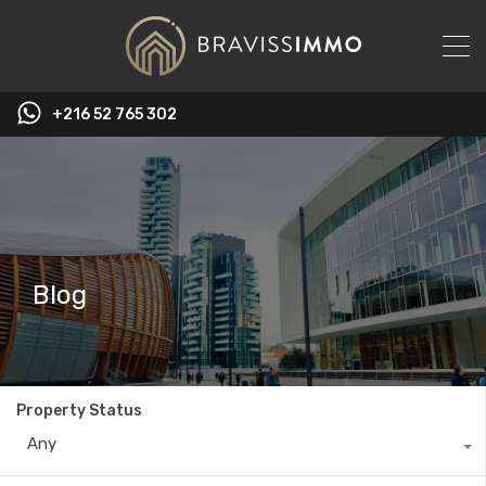
‭+216 52 765 302‬
Blog
Property Status
Any