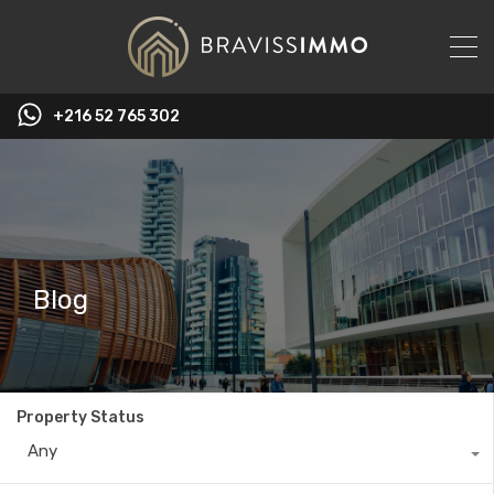
‭+216 52 765 302‬
Blog
Property Status
Any