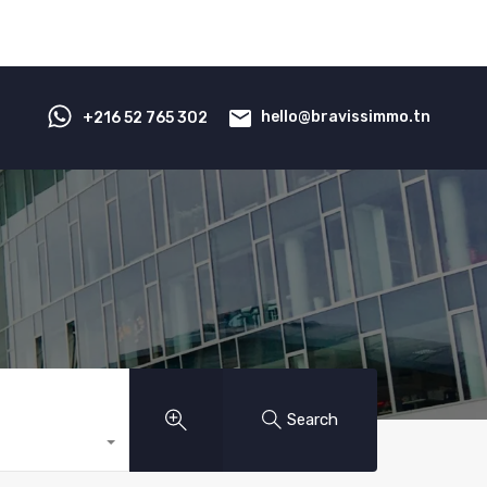
Professionnel
Résidentiel
Magazine
Contact
‭+216 52 765 302‬
hello@bravissimmo.tn
Search