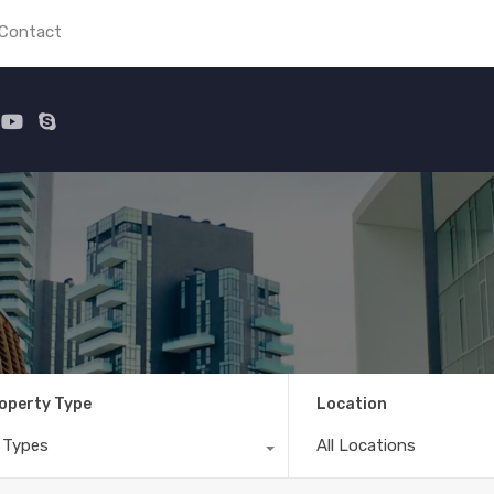
Contact
Home
operty Type
Location
l Types
All Locations