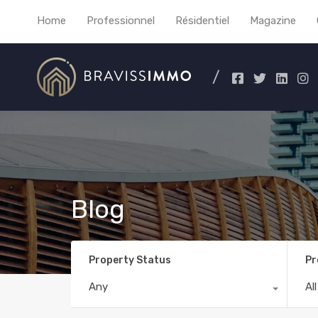
Home
Professionnel
Résidentiel
Magazine
Blog
Property Status
Pr
Any
Al