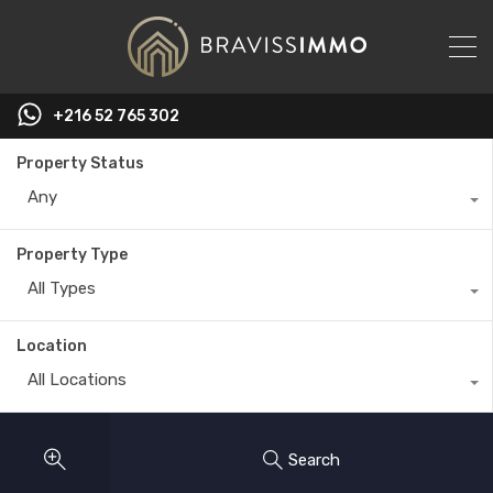
‭+216 52 765 302‬
Property Status
Any
Property Type
All Types
Location
All Locations
Search