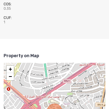
COS:
0.35
CUF:
1
Property on Map
+
−