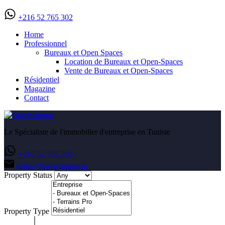
‭+216 52 765 302‬
Home
Professionnel
Bureaux et Open Spaces
Location de Bureaux et Open-Spaces
Vente de Bureaux et Open-Spaces
Résidentiel
Magazine
Contact
Le Spécialiste de l'immobilier d'entreprise en Tunisie
‭+216 52 765 302‬
hello@bravissimmo.tn
Property Status
Property Type