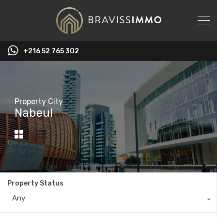
‭+216 52 765 302‬
Property City
Nabeul
Property Status
Any