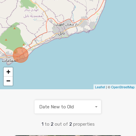
+
−
Leaflet
| ©
OpenStreetMap
Date New to Old
1
to
2
out of
2
properties