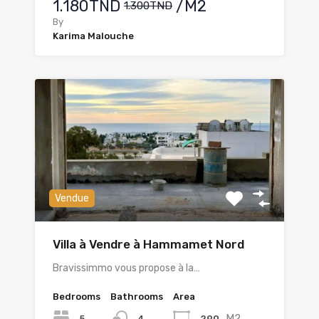
1.180TND
/M2
1.300TND
By
Karima Malouche
Vendue
Villa à Vendre à Hammamet Nord
Bravissimmo vous propose à la…
Bedrooms
Bathrooms
Area
M2
5
290
4